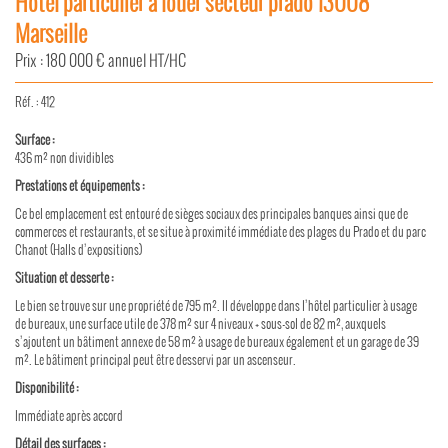
Hotel particulier à louer secteur prado 13008
Marseille
Prix : 180 000 € annuel HT/HC
Réf. : 412
Sur­face :
436 m² non di­vi­dibles
Pres­ta­tions et équi­pe­ments :
Ce bel em­pla­ce­ment est en­touré de sièges so­ciaux des prin­ci­pales banques ainsi que de
com­merces et res­tau­rants, et se situe à proxi­mité im­mé­diate des plages du Prado et du parc
Cha­not (Halls d’ex­po­si­tions)
Si­tua­tion et des­serte :
Le bien se trouve sur une pro­priété de 795 m². Il dé­ve­loppe dans l’hô­tel par­ti­cu­lier à usage
de bu­reaux, une sur­face utile de 378 m² sur 4 ni­veaux + sous-sol de 82 m², aux­quels
s’ajoutent un bâ­ti­ment an­nexe de 58 m² à usage de bu­reaux éga­le­ment et un ga­rage de 39
m². Le bâ­ti­ment prin­ci­pal peut être des­servi par un as­cen­seur.
Dis­po­ni­bi­lité :
Im­mé­diate après ac­cord
Dé­tail des sur­faces :