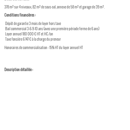
378 m² sur 4 ni­veaux, 82 m² de sous-sol, an­nexe de 58 m² et ga­rage de 39 m².
Condi­tions fi­nan­cières :
Dépôt de ga­ran­tie 3 mois de loyer hors taxe
Bail com­mer­cial 3-6-9-10 ans (avec une pre­mière pé­riode ferme de 6 ans)
Loyer an­nuel 180 000 € HT et HC /an
Taxe fon­cière 6 147 € à la charge du pre­neur
Ho­no­raires de com­mer­cia­li­sa­tion : 15% HT du loyer an­nuel HT
Des­crip­tion dé­taillée :