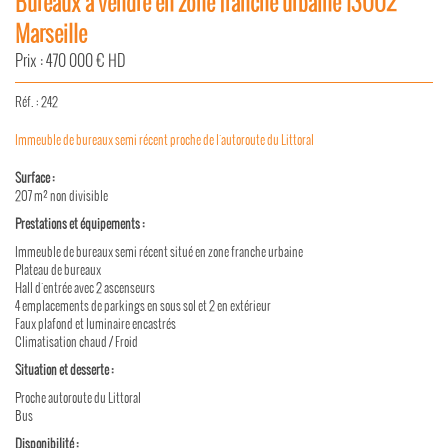
Bureaux à vendre en zone franche urbaine 13002
Marseille
Prix : 470 000 € HD
Réf. : 242
Im­meuble de bu­reaux semi ré­cent proche de l'au­to­route du Lit­to­ral
Sur­face :
207 m² non di­vi­sible
Pres­ta­tions et équi­pe­ments :
Im­meuble de bu­reaux semi ré­cent situé en zone franche ur­baine
Pla­teau de bu­reaux
Hall d'en­trée avec 2 as­cen­seurs
4 em­pla­ce­ments de par­kings en sous sol et 2 en ex­té­rieur
Faux pla­fond et lu­mi­naire en­cas­trés
Cli­ma­ti­sa­tion chaud / Froid
Si­tua­tion et des­serte :
Proche au­to­route du Lit­to­ral
Bus
Dis­po­ni­bi­lité :